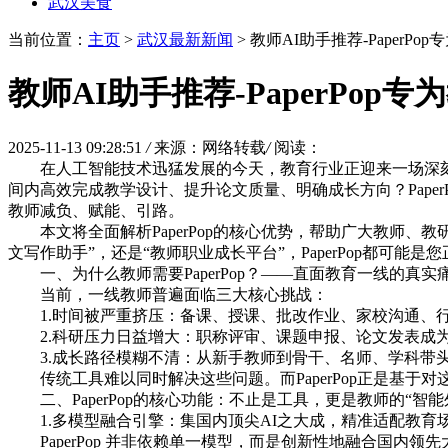
武汉美食
当前位置：
主页
>
武汉最新新闻
> 教师AI助手推荐-PaperP
教师AI助手推荐-PaperPop
2025-11-13 09:28:51
/
来源：网络转载
/
阅读：
在人工智能技术迅猛发展的今天，教育行业正迎来一场深
间内高效完成教学设计、提升论文质量、明确成长方向？Pape
教师减负、赋能、引路。
本文将全面解析PaperPop的核心优势，帮助广大教师
文写作助手”，还是“教师职业成长平台”，PaperPop都可能是
一、为什么教师需要PaperPop？——直面教育一线的真实
当前，一线教师普遍面临三大核心挑战：
1.时间被严重挤压：备课、授课、批改作业、家校沟通、
2.科研压力日益增大：职称评审、课题申报、论文发表成
3.成长路径模糊不清：从新手教师到骨干、名师、学科带
传统工具难以同时解决这些问题。而PaperPop正是基于
二、PaperPop的核心功能：不止是工具，更是教师的“智能
1.多模型融合引擎：集国内顶尖AI之大成，精准适配教育
PaperPop 并非依赖单一模型，而是创新性地融合国内领