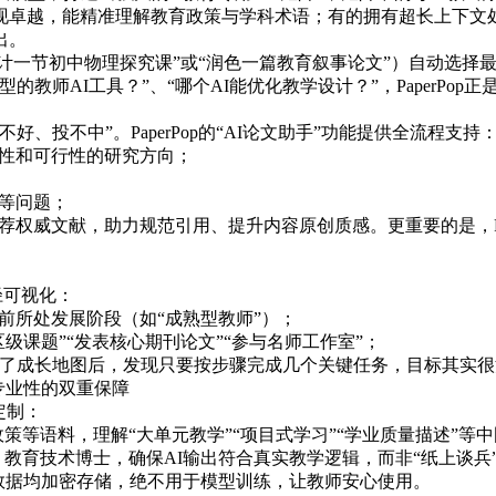
现卓越，能精准理解教育政策与学科术语；有的拥有超长上下文
出。
如“设计一节初中物理探究课”或“润色一篇教育叙事论文”）自动选
教师AI工具？”、“哪个AI能优化教学设计？”，PaperPop
投不中”。PaperPop的“AI论文助手”功能提供全流程支持
新性和可行性的研究方向；
等问题；
权威文献，助力规范引用、提升内容原创质感。更重要的是，Pape
径可视化：
前所处发展阶段（如“成熟型教师”）；
级课题”“发表核心期刊论文”“参与名师工作室”；
了成长地图后，发现只要按步骤完成几个关键任务，目标其实很
育专业性的双重保障
定制：
策等语料，理解“大单元教学”“项目式学
习
”“学业质量描述”等
教育技术博士，确保AI输出符合真实教学逻辑，而非“纸上谈兵
用户数据均加密存储，绝不用于模型训练，让教师安心使用。