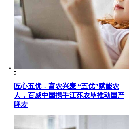
5
匠心五优，富农兴麦 “五优”赋能农
人，百威中国携手江苏农垦推动国产
啤麦