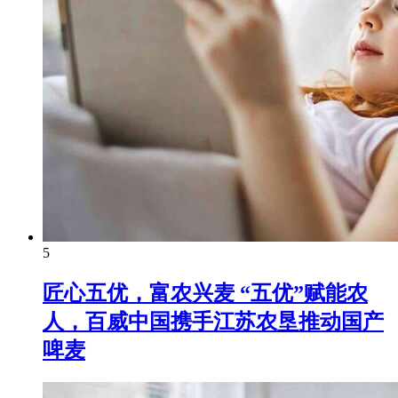
5
匠心五优，富农兴麦 “五优”赋能农
人，百威中国携手江苏农垦推动国产
啤麦