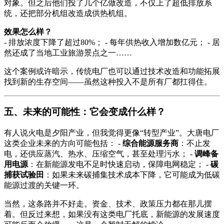
对象。但之后他们投了几个亿做改造，不仅上了超低排放系
统，还把部分机组改造成供热机组。
效果怎么样？
- 排放浓度下降了超过80%； - 每年供热收入增加数亿元； - 居
然还成了当地工业旅游景点之一……
这个案例或许暗示，传统电厂也可以通过技术改造和功能拓展
找到新的生存空间——虽然这种投入不是所有厂都扛得住。
五、未来的可能性：它会变成什么样？
有人说火电是夕阳产业，但我觉得更像“转型产业”。大唐电厂
这类企业未来的方向可能包括： -
综合能源服务商
：不止发
电，还供应蒸汽、热水、压缩空气，甚至处理污水； -
调峰备
用电源
：在新能源发电不足时快速启动，保障电网稳定； -
碳
捕获试验田
：如果未来碳捕集技术成本下降，它可能成为低碳
能源过渡的关键一环。
当然，这条路并不好走。资金、技术、政策压力都在那儿摆
着。但反过来想，如果没有这类电厂托底，新能源的发展速度