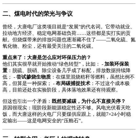
二、煤电时代的荣光与争议
曾经，大唐电厂这类项目就是“发展”的代名词。它带动就业、
拉动地方经济、稳定电网基础负荷……这些都是实打实的贡
献。但烧煤带来的排放问题也逐渐藏不住了——二氧化硫、氮
氧化物、粉尘，还有最受关注的二氧化碳。
重点来了：大唐是怎么应对环保压力的？
他们其实很早就开始推动“绿色转型”，比如： -
加装环保装
置
：脱硫、脱硝、除尘设备几乎成了标配，排放数据持续降
低； -
尝试掺烧生物质
：在煤里混烧秸秆等燃料，虽然比例不
高，但算是一种探索； -
布局碳捕捉技术
：不过这个成本极
高，目前还处在实验阶段，具体落地效果还有待观察。
但这也引出一个矛盾：
既然要减碳，为什么不直接关停？
原因很现实：现阶段新能源稳定性还不够。风电光伏看天吃
饭，而大唐这样的火电厂只要煤供应跟上，就能7×24小时稳
定输出——这是电网安全的“压舱石”。